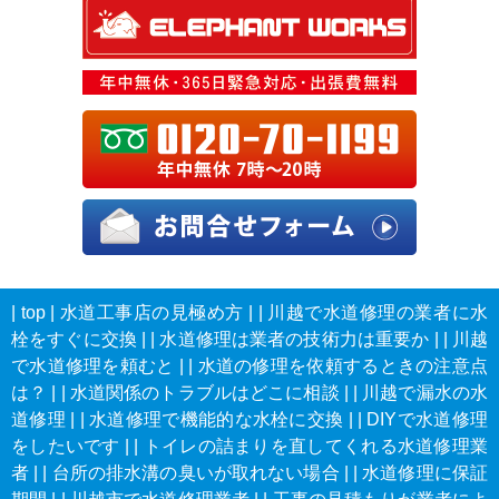
|
top
|
水道工事店の見極め方
|
|
川越で水道修理の業者に水
栓をすぐに交換
|
|
水道修理は業者の技術力は重要か
|
|
川越
で水道修理を頼むと
|
|
水道の修理を依頼するときの注意点
は？
|
|
水道関係のトラブルはどこに相談
|
|
川越で漏水の水
道修理
|
|
水道修理で機能的な水栓に交換
|
|
DIYで水道修理
をしたいです
|
|
トイレの詰まりを直してくれる水道修理業
者
|
|
台所の排水溝の臭いが取れない場合
|
|
水道修理に保証