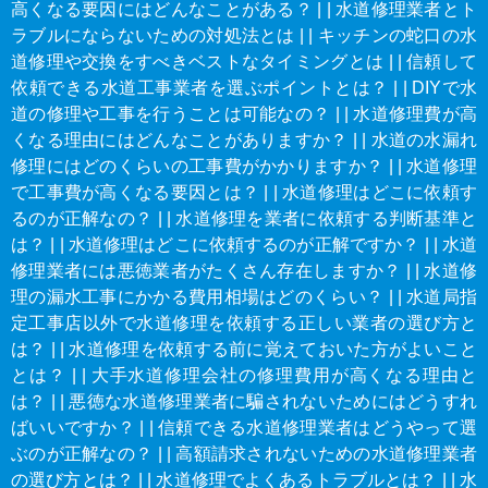
高くなる要因にはどんなことがある？
|
|
水道修理業者とト
ラブルにならないための対処法とは
|
|
キッチンの蛇口の水
道修理や交換をすべきベストなタイミングとは
|
|
信頼して
依頼できる水道工事業者を選ぶポイントとは？
|
|
DIYで水
道の修理や工事を行うことは可能なの？
|
|
水道修理費が高
くなる理由にはどんなことがありますか？
|
|
水道の水漏れ
修理にはどのくらいの工事費がかかりますか？
|
|
水道修理
で工事費が高くなる要因とは？
|
|
水道修理はどこに依頼す
るのが正解なの？
|
|
水道修理を業者に依頼する判断基準と
は？
|
|
水道修理はどこに依頼するのが正解ですか？
|
|
水道
修理業者には悪徳業者がたくさん存在しますか？
|
|
水道修
理の漏水工事にかかる費用相場はどのくらい？
|
|
水道局指
定工事店以外で水道修理を依頼する正しい業者の選び方と
は？
|
|
水道修理を依頼する前に覚えておいた方がよいこと
とは？
|
|
大手水道修理会社の修理費用が高くなる理由と
は？
|
|
悪徳な水道修理業者に騙されないためにはどうすれ
ばいいですか？
|
|
信頼できる水道修理業者はどうやって選
ぶのが正解なの？
|
|
高額請求されないための水道修理業者
の選び方とは？
|
|
水道修理でよくあるトラブルとは？
|
|
水