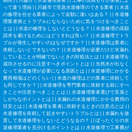
期間
|
|
川越市で水道修理業者
|
|
工事の見積もりが業者によ
って違う理由
|
|
川越市で至急水道修理のできる業者
|
|
水道
の修理を任せる業者によって金額に違いはある？
|
|
水道修
理業者側とトラブルにならないために気をつけるべきこと
とは
|
|
水道の修理をしないとどうなる？
|
|
水道修理の高額
請求を避けるためにはどうすれば良い？
|
|
水道修理でトラ
ブルが発生しやすいのはなぜですか？
|
|
水道修理は業者に
依頼しないとできないの？
|
|
水道修理が必要だけど水漏れ
していることが明確でないときの対処法とは
|
|
水道修理を
成功させるのに注意すべきポイントとは
|
|
当然水が出なく
なって水道修理が必要になる原因とは
|
|
水道修理にかかる
費用相場はどのくらい
|
|
水道の修理はどの業者に依頼して
も同じですか？
|
|
水道修理を専門業者に依頼する前にすべ
きことや注意すべきこととは
|
|
水道修理業者選びで見落と
しがちなポイントとは
|
|
水漏れの水道修理にかかる費用の
目安とは
|
|
水道修理を業者に依頼するときの注意点とは
|
|
水道修理を依頼して起きやすいトラブルとは
|
|
水漏れを放
置して水道修理をしないとどうなるの？
|
|
ぼったくりの水
道修理業者を見分けるポイントとは
|
|
水道修理で工事費が